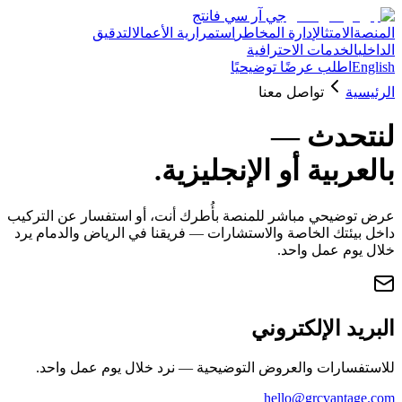
جي آر سي فانتج
المنصة
الامتثال
إدارة المخاطر
استمرارية الأعمال
التدقيق
الداخلي
الخدمات الاحترافية
English
اطلب عرضًا توضيحيًا
الرئيسية
تواصل معنا
لنتحدث —
بالعربية أو الإنجليزية.
عرض توضيحي مباشر للمنصة بأُطرك أنت، أو استفسار عن التركيب
داخل بيئتك الخاصة والاستشارات — فريقنا في الرياض والدمام يرد
خلال يوم عمل واحد.
البريد الإلكتروني
للاستفسارات والعروض التوضيحية — نرد خلال يوم عمل واحد.
hello@grcvantage.com